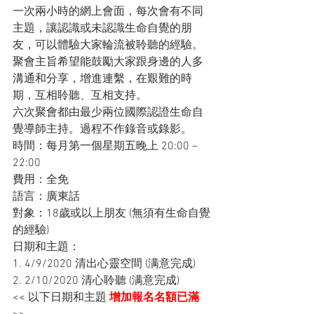
一次兩小時的網上會面，每次會有不同
主題，讓認識或未認識生命自覺的朋
友，可以體驗大家輪流被聆聽的經驗。
聚會主旨希望能鼓勵大家跟身邊的人多
溝通和分享，增進連繫，在艱難的時
期，互相聆聽、互相支持。
六次聚會都由最少兩位國際認證生命自
覺導師主持。過程不作錄音或錄影。
時間：每月第一個星期五晚上 20:00 – 
22:00
費用：全免
語言：廣東話
對象：18歲或以上朋友 (無須有生命自覺
的經驗)
日期和主題：
1. 4/9/2020 清出心靈空間 (满意完成)
2. 2/10/2020 清心聆聽 (满意完成)
<< 以下日期和主題 
增加報名名額已滿