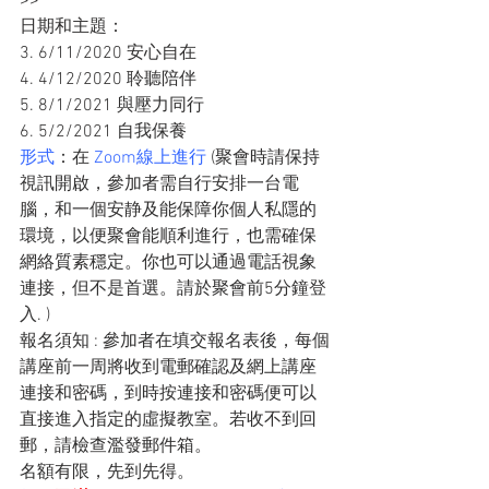
>>
日期和主題：
3. 6/11/2020 安心自在
4. 4/12/2020 聆聽陪伴
5. 8/1/2021 與壓力同行
6. 5/2/2021 自我保養
形式
：在 
Zoom線上進行
 (聚會時請保持
視訊開啟，參加者需自行安排一台電
腦，和一個安静及能保障你個人私隱的
環境，以便聚會能順利進行，也需確保
網絡質素穩定。你也可以通過電話視象
連接，但不是首選。請於聚會前5分鐘登
入. )
報名須知 : 參加者在填交報名表後，每個
講座前一周將收到電郵確認及網上講座
連接和密碼，到時按連接和密碼便可以
直接進入指定的虛擬教室。若收不到回
郵，請檢查濫發郵件箱。
名額有限，先到先得。