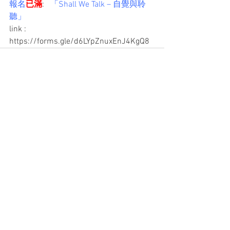
報名
已滿
:   
「Shall We Talk – 自覺與聆
聽」 
link : 
https://forms.gle/d6LYpZnuxEnJ4KgQ8
查看全部
最新文章