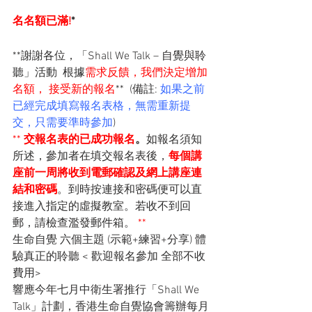
名名額已滿!
*
**謝謝各位，「Shall We Talk – 自覺與聆
聽」活動  根據
需求反饋，我們決定增加
名額， 接受新的報名
**  (備註: 
如果之前
已經完成填寫報名表格，無需重新提
交，只需要準時參加
)
** 
交報名表的已成功報名
。
如報名須知 
所述，參加者在填交報名表後，
每個講
座前一周將收到電郵確認及網上講座連
結和密碼
。到時按連接和密碼便可以直
接進入指定的虛擬教室。若收不到回
郵，請檢查濫發郵件箱。 
**
生命自覺 六個主題 (示範+練習+分享) 體
驗真正的聆聽 < 歡迎報名參加 全部不收
費用>
響應今年七月中衛生署推行「Shall We 
Talk」計劃，香港生命自覺協會籌辦每月