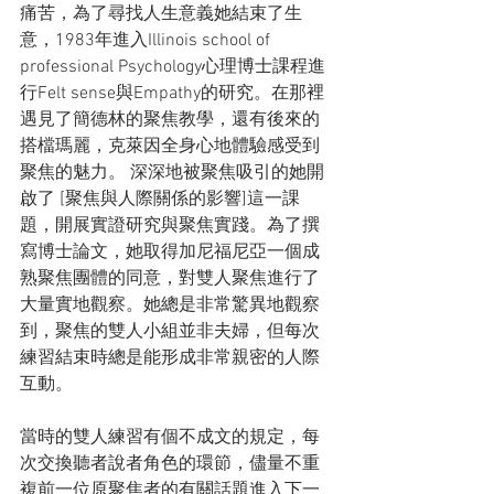
痛苦，為了尋找人生意義她結束了生
意，1983年進入Illinois school of 
professional Psychology心理博士課程進
行Felt sense與Empathy的研究。在那裡
遇見了簡德林的聚焦教學，還有後來的
搭檔瑪麗，克萊因全身心地體驗感受到
聚焦的魅力。 深深地被聚焦吸引的她開
啟了 [聚焦與人際關係的影響]這一課
題，開展實證研究與聚焦實踐。為了撰
寫博士論文，她取得加尼福尼亞一個成
熟聚焦團體的同意，對雙人聚焦進行了
大量實地觀察。她總是非常驚異地觀察
到，聚焦的雙人小組並非夫婦，但每次
練習結束時總是能形成非常親密的人際
互動。
當時的雙人練習有個不成文的規定，每
次交換聽者說者角色的環節，儘量不重
複前一位原聚焦者的有關話題進入下一