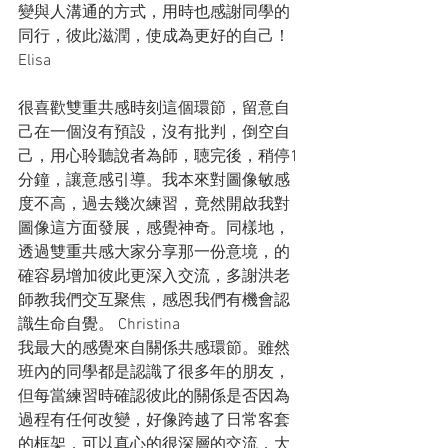
變與人溝通的方式，用時也感謝同學的
同行，彼此滋潤，使成為更好的自己！
Elisa
很喜歡雙重共感時刻這個環節，留意自
己在一個沒有預設，沒有批判，倒空自
己，用心聆聽說者為師，聴完後，稍停1
分鐘，讓意感引導。我本來對圖像敏感
度不高，過去幾次練習，竟然開啟我對
圖像這方面發展，感覺神奇。同樣地，
透過雙重共感大家分享那一份意境，的
確容易增加彼此更深入交流，多謝洪老
師教我們交互聚焦，感恩我們有機會認
識生命自覺。 Christina
我最大的感覺來自關係共感環節。雖然
班內的同學都是認識了很多年的朋友，
但每當練習時確認彼此的關係是否因為
過程有任何改變，好像跨越了日常客套
的框架，可以真心的很深層的交流，大