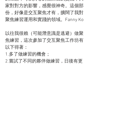
家對對方的影響，感覺很神奇。這個部
份，好像是交互聚焦才有，擴闊了我對
聚焦練習運用和實踐的領域。Fanny Ko
以往我很賴（可能潛意識是逃避）做聚
焦練習，這次參加了交互聚焦工作坊有
以下得著：
1.多了做練習的機會；
2.嘗試了不同的夥伴做練習，日後有更
多練習的機會；
3.我終於發現了什麼事意感（felt 
sense)，現在我發現自己的意感可以是
圖像、文字、歌曲、或是約一個概念等
形式呈現，而且有時是非頭腦語言可解
釋清楚的。很是神奇和多樣化。感覺交
互聚焦的練習結構很清晰，老師的教學
也是講解和實戰並重，讓我們更易掌
握。洪梅老師很真誠、很用心，最後提