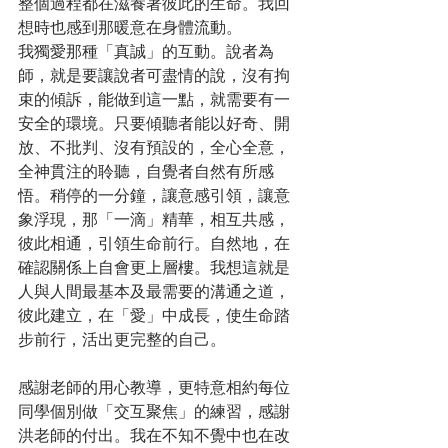
整個過程都在滋養著彼此的生命。我回
想時也感到那暖意在身體流動。
我獨愛那種「真誠」的互動。說者為
師，就是要讓說者可盡情的說，沒有拘
束的傾訴，能做到這一點，就需要有一
安全的環境。只要傾聽者能以好奇、開
放、不批判、沒有預設的，全心全意，
全神貫注的聆聽，自覺者自然有所感
悟。稍停的一分鐘，讓意感引領，讓意
象浮現，那「一滴」精華，相互共感，
彼此相通，引領生命前行。自然地，在
確認關係上自會更上層樓。我想這就是
人與人間最基本及最需要的溝通之道，
彼此建立，在「愛」中成長，使生命踏
步前行，活出更完整的自己。
感謝老師的用心教導，更特意相約每位
同學個別做「交互聚焦」的練習，感謝
洪老師的付出。我在不知不覺中也在改