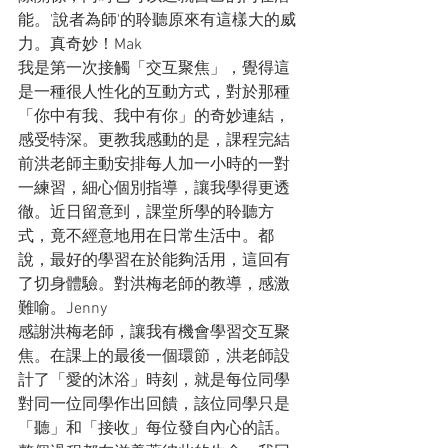
能。'說者為師'的聆聽原來有這樣大的威
力。真奇妙！Mak
我是第一次接觸「交互聚焦」，覺得這
是一種很人性化的互動方式，對於那種
「你中有我、我中有你」的奇妙連結，
感受特深。更教我感動的是，課程完結
前洪老師主動安排每人加一小時的一對
一練習，細心個別指導，讓我學得更透
徹。近日留意到，課堂所學的聆聽方
式，竟不經意地用在日常生活中。都
說，最好的學習在於能夠活用，這回有
了切身體驗。對洪梅老師的教導，感激
難喻。Jenny
感謝洪梅老師，讓我有機會學習交互聚
焦。在課上的最後一個環節，洪老師設
計了「愛的沐浴」時刻，就是每位同學
對同一位同學作出回饋，該位同學只是
「聽」和「接收」每位發自內心的話。