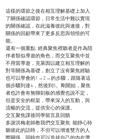
這樣的環節之後在相互理解基礎上加入
了關係確認環節，日常生活中難以實現
的關係確認，在此滋養彼此與連接，對
關係的回顧帶來了更多反思與領悟的可
能。
還有一個重點; 經典聚焦裡聽者是作為陪
伴者類似導遊的角色，而交互聚焦中並
不用當導遊，克萊因以建立相互理解的
對等關係為基礎，創立了沒有聚焦經驗
也可以學會的1→2→的步驟，跟隨著這
個步驟到達4，然後到5。剛開始，聚焦
者也許會有無聊刻板的感覺也說不定，
但是安全的框架，帶來深入的互動，與
流暢的交流，提供安心的保護。
交互聚焦課後同學留言及回饋
多謝洪梅老師教我們交互聚焦. 能靜心聆
聽彼此的話時，不但可以增進雙方的人
際關係，同時也可以造就自己的內在潛