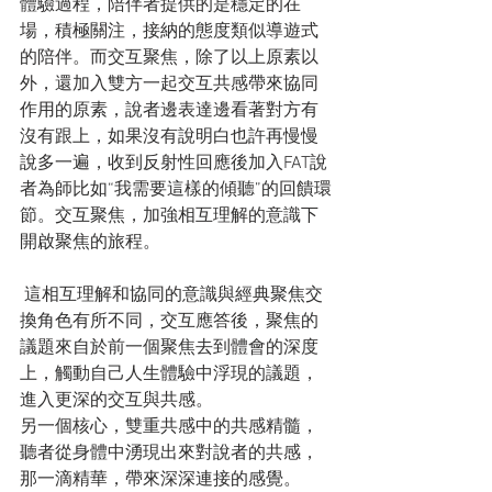
體驗過程，陪伴者提供的是穩定的在
場，積極關注，接納的態度類似導遊式
的陪伴。而交互聚焦，除了以上原素以
外，還加入雙方一起交互共感帶來協同
作用的原素，說者邊表達邊看著對方有
沒有跟上，如果沒有說明白也許再慢慢
說多一遍，收到反射性回應後加入FAT說
者為師比如“我需要這樣的傾聽”的回饋環
節。交互聚焦，加強相互理解的意識下
開啟聚焦的旅程。
 這相互理解和協同的意識與經典聚焦交
換角色有所不同，交互應答後，聚焦的
議題來自於前一個聚焦去到體會的深度
上，觸動自己人生體驗中浮現的議題，
進入更深的交互與共感。
另一個核心，雙重共感中的共感精髓，
聽者從身體中湧現出來對說者的共感，
那一滴精華，帶來深深連接的感覺。