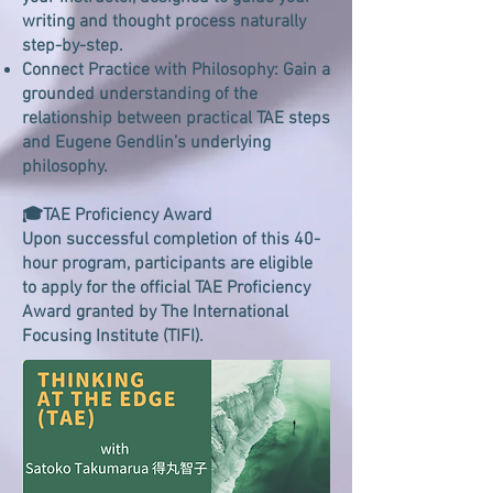
writing and thought process naturally
step-by-step.
Connect Practice with Philosophy: Gain a
grounded understanding of the
relationship between practical TAE steps
and Eugene Gendlin’s underlying
philosophy.
🎓TAE Proficiency Award
Upon successful completion of this 40-
hour program, participants are eligible
to apply for the official TAE Proficiency
Award granted by The International
Focusing Institute (TIFI).