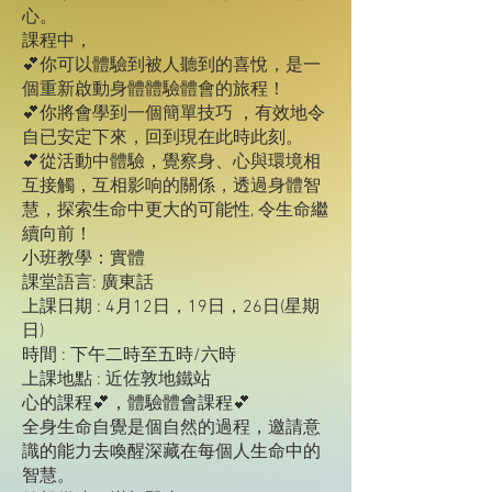
心。
課程中，
💕你可以體驗到被人聽到的喜悅，是一
個重新啟動身體體驗體會的旅程！
💕你將會學到一個簡單技巧 ，有效地令
自已安定下來，回到現在此時此刻。
💕從活動中體驗，覺察身、心與環境相
互接觸，互相影响的關係，透過身體智
慧，探索生命中更大的可能性, 令生命繼
續向前！
小班教學：實體
課堂語言: 廣東話
上課日期 : 4月12日，19日，26日(星期
日)
時間 : 下午二時至五時/六時
上課地點 : 近佐敦地鐵站
心的課程💕，體驗體會課程💕
全身生命自覺是個自然的過程，邀請意
識的能力去喚醒深藏在每個人生命中的
智慧。