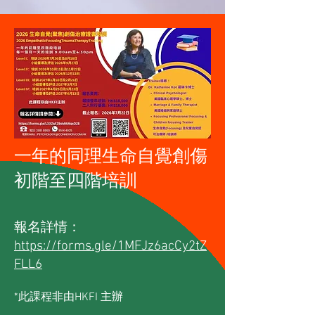
一年的同理生命自覺創傷
初階至四階培訓
報名詳情：
https://forms.gle/1MFJz6acCy2tZ
FLL6
*此課程非由HKFI 主辦