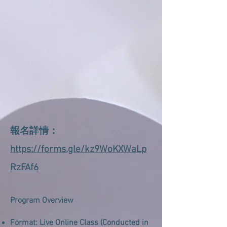
報名詳情：
https://forms.gle/kz9WoKXWaLp
RzFAf6
Program Overview
Format: Live Online Class (Conducted in