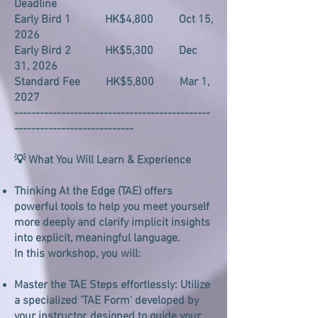
Deadline
Early Bird 1 HK$4,800 Oct 15,
2026
Early Bird 2 HK$5,300 Dec
31, 2026
Standard Fee HK$5,800 Mar 1,
2027
----------------------------------------------
----------------------------
💡 What You Will Learn & Experience
Thinking At the Edge (TAE) offers
powerful tools to help you meet yourself
more deeply and clarify implicit insights
into explicit, meaningful language.
In this workshop, you will:
Master the TAE Steps effortlessly: Utilize
a specialized 'TAE Form' developed by
your instructor, designed to guide your