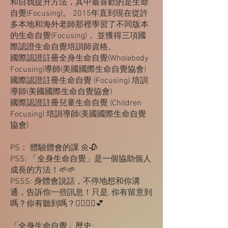
和自我提升方法，其中最喜歡的是生命
自覺(Focusing)。 2015年直到現在從許
多本地和海外老師那裡學習了不同版本
的生命自覺(Focusing)， 並獲得三項國
際認證生命自覺培訓師資格。
國際認證註冊全身生命自覺(Wholebody
Focusing)導師(美國國際生命自覺協會)
國際認證註冊生命自覺 (Focusing) 培訓
導師(美國國際生命自覺協會)
國際認證註冊兒童生命自覺 (Children
Focusing) 培訓導師(美國國際生命自覺
協會)
PS： 體驗體會的課 🌼🥀
PSS: 「全身生命自覺」是一個協助個人
成長的方法！🌱🌱
PSSS: 身體會說話，不停地想和你溝
通，告訴你一些訊息！只是, 你有留意到
嗎？你有聽到嗎？🤸‍♀️🏃‍♂️💕
「全身生命自覺」歷史: