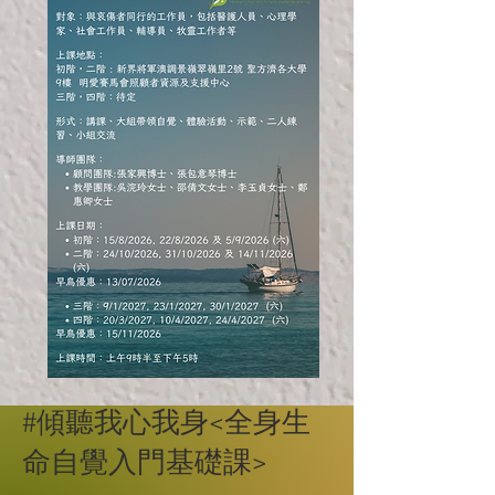
#傾聽我心我身<全身生
命自覺入門基礎課>