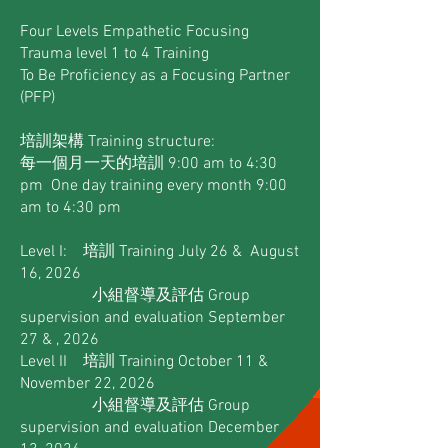
Four Levels Empathetic Focusing
Trauma level 1 to 4 Training
To Be Proficiency as a Focusing Partner
(PFP)
培訓架構 Training structure:
每一個月一天的培訓 9:00 am to 4:30
pm One day training every month 9:00
am to 4:30 pm
Level I: 培訓 Training July 26 & August
16, 2026
小組督導及評估 Group
supervision and evaluation September
27 & , 2026
Level II 培訓 Training October 11 &
November 22, 2026
小組督導及評估 Group
supervision and evaluation December