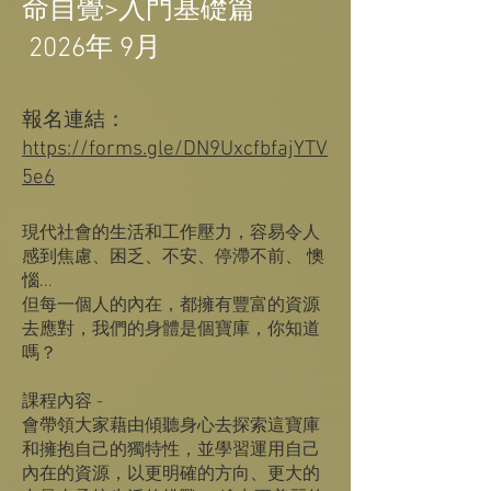
命自覺>入門基礎篇
2026年 9月
報名連結：
https://forms.gle/DN9UxcfbfajYTV
5e6
現代社會的生活和工作壓力，容易令人
感到焦慮、困乏、不安、停滯不前、 懊
惱...
但每一個人的內在，都擁有豐富的資源
去應對，我們的身體是個寶庫，你知道
嗎？
課程內容 -
會帶領大家藉由傾聽身心去探索這寶庫
和擁抱自己的獨特性，並學習運用自己
內在的資源，以更明確的方向、更大的