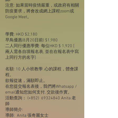
注意: 如果當時疫情嚴重，或政府有相關
防疫要求，將會改成網上課程zoom或
Google Meet。
學費: HKD $2,180
早鳥優惠(8月20日前) $1,980
二人同行優惠學費: 每位HKD $ 1,920 [
兩人需各自填報名表, 並在在報名表中寫
上同行方的名字]
名額: 10 人小班教學 ,心的課程，體會課
程。
欲報從速，滿額即止。
在您提交報名表後，我們將Whatsapp /
email通知您如何支付, 交款後作實。
活動查詢： (+852)
69324840
Anita 老
師
導師簡介:
導師: Anita 張奇麗女士