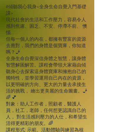
#傾聽我心我身<全身生命自覺入門基礎
課>
現代社會的生活和工作壓力，容易令人
感到焦慮、困乏、不安、停滯不前、 懊
惱...
但每一個人的內在，都擁有豐富的資源
去應對，我們的身體是個寶庫，你知道
嗎？🧞
全身生命自覺深信身體之智慧，讓身體
智慧解困解苦。課程會帶領大家藉由傾
聽身心去探索這身體寶庫和擁抱自己的
獨特性，並學習運用自己內在的資源，
以更明確的方向、更大的力量去承接生
活的挑戰， 繪出更美麗的生命圖畫。🧞
🌈 💕
對象：助人工作者，照顧者，醫護人
員，社工，老師，任何想更認識自己的
人， 對生活感到壓力的人仕，和希望生
活得更精彩的朋友。🌈
課程形式: 示範、活動體驗與練習為核