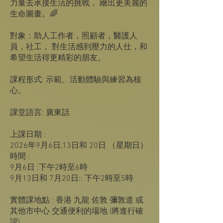
力量去承接生活的挑戰， 繪出更美麗的
生命圖畫。🌈
對象：助人工作者，照顧者，醫護人
員，社工， 對生活感到壓力的人仕，和
希望生活得更精彩的朋友。
課程形式: 示範、活動體驗與練習為核
心。
課堂語言: 廣東話
上課日期 :
2026年9月6日,13日和 20日 （星期日）
時間 :
9月6日 :下午2時至6時
9月13日和 7月20日:: 下午2時至5時
實體課地點 : 香港 九龍 佐敦 彌敦道 或
其他市中心 交通便利的場地 (將進行確
認)