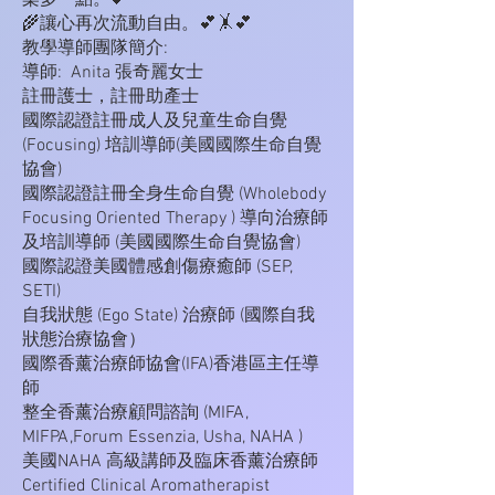
樂多一點。💕
🌾讓心再次流動自由。💕🤸💕
教學導師團隊簡介:
導師: Anita 張奇麗女士
註冊護士，註冊助產士
國際認證註冊成人及兒童生命自覺
(Focusing) 培訓導師(美國國際生命自覺
協會)
國際認證註冊全身生命自覺 (Wholebody
Focusing Oriented Therapy ) 導向治療師
及培訓導師 (美國國際生命自覺協會)
國際認證美國體感創傷療癒師 (SEP,
SETI)
自我狀態 (Ego State) 治療師 (國際自我
狀態治療協會）
國際香薰治療師協會(IFA)香港區主任導
師
整全香薰治療顧問諮詢 (MIFA,
MIFPA,Forum Essenzia, Usha, NAHA )
美國NAHA 高級講師及臨床香薰治療師
Certified Clinical Aromatherapist