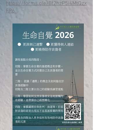
https://forms.gle/Bf2hzP5i4MtQzx
FP6