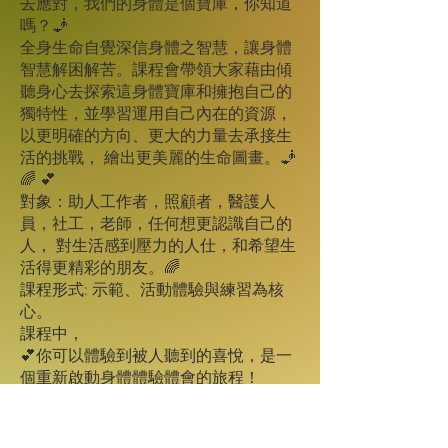
去應對，我們的身體是個寶庫，你知道
嗎？🧞
全身生命自覺深信身體之智慧，讓身體
智慧解困解苦。課程會帶領大家藉由傾
聽身心去探索這身體寶庫和擁抱自己的
獨特性，並學習運用自己內在的資源，
以更明確的方向、更大的力量去承接生
活的挑戰， 繪出更美麗的生命圖畫。🧞
🌈 💕
對象：助人工作者，照顧者，醫護人
員，社工，老師，任何想更認識自己的
人， 對生活感到壓力的人仕，和希望生
活得更精彩的朋友。🌈
課程形式: 示範、活動體驗與練習為核
心。
課程中，
💕你可以體驗到被人聽到的喜悅，是一
個重新啟動身體體驗體會的旅程！
💕你將會學到一個簡單技巧 ，有效地令
自已安定下來，回到現在此時此刻。
💕從活動中體驗，覺察身、心與環境相