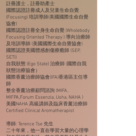
註冊護士，註冊助產士
國際認證註冊成人及兒童生命自覺
(Focusing) 培訓導師(美國國際生命自覺
協會)
國際認證註冊全身生命自覺 (Wholebody
Focusing Oriented Therapy ) 導向治療師
及培訓導師 (美國國際生命自覺協會)
國際認證美國體感創傷療癒師 (SEP,
SETI)
自我狀態 (Ego State) 治療師 (國際自我
狀態治療協會）
國際香薰治療師協會(IFA)香港區主任導
師
整全香薰治療顧問諮詢 (MIFA,
MIFPA,Forum Essenzia, Usha, NAHA )
美國NAHA 高級講師及臨床香薰治療師
Certified Clinical Aromatherapist
導師: Terence Tse 先生
二十年來，他一直在學習大量的心理學