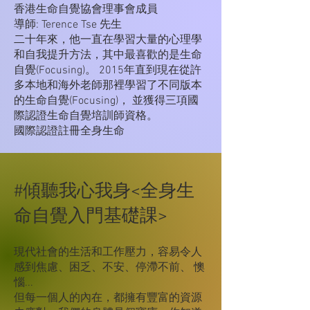
香港生命自覺協會理事會成員
導師: Terence Tse 先生
二十年來，他一直在學習大量的心理學
和自我提升方法，其中最喜歡的是生命
自覺(Focusing)。 2015年直到現在從許
多本地和海外老師那裡學習了不同版本
的生命自覺(Focusing)， 並獲得三項國
際認證生命自覺培訓師資格。
國際認證註冊全身生命
#傾聽我心我身<全身生
命自覺入門基礎課>
現代社會的生活和工作壓力，容易令人
感到焦慮、困乏、不安、停滯不前、 懊
惱...
但每一個人的內在，都擁有豐富的資源