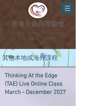
香港生命自覺協會
Hong Kong Focusing
Institute (HKFI)
其他本地或海外課程
Thinking At the Edge
(TAE) Live Online Class
March - December 2027