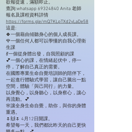
欲報從速，滿額即止。
查詢:whatsapp 69324840 Anita 老師
報名及課程資料詳情
https://forms.gle/mQ7KLpTXd2vLaDe58
這是:
🍀一個藉由傾聽身心的個人成長課。
🌹一個任何人都可以學懂的自我心理衛
生課
💃一個從身體出發，自我照顧的課
💕一個心的課，在情緒起伏中，停一
停，了解自己真正的需要。
在國際專業生命自覺培訓師的陪伴下，
一起進行體驗式學習，讓自己騰出一點
空間，體驗「與己同行」的力量。
以身覺心，以身聽心，以身察心，讓心
再流動。💕
🌸讓全身生命自覺，助你，與你的身體
重遇。
🌷🙌🌷 4月12日開課。
希望每一天，我們都比昨天的自己更快