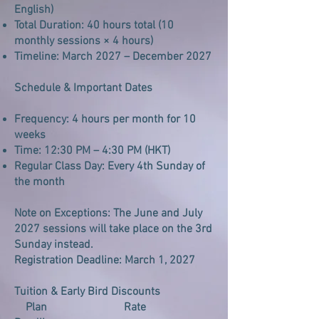
English)
Total Duration: 40 hours total (10
monthly sessions × 4 hours)
Timeline: March 2027 – December 2027
Schedule & Important Dates
Frequency: 4 hours per month for 10
weeks
Time: 12:30 PM – 4:30 PM (HKT)
Regular Class Day: Every 4th Sunday of
the month
Note on Exceptions: The June and July
2027 sessions will take place on the 3rd
Sunday instead.
Registration Deadline: March 1, 2027
Tuition & Early Bird Discounts
Plan Rate