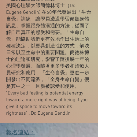
美國心理學大師簡德林博士（Dr.
Eugene Gendlin) 在60年代發展出「生命
自覺」訓練，讓學員透過學習傾聽身體
訊息、掌握跟身體溝通的方法，從而了
解自己真正的感受和需要。「生命自
覺」能協助我們更有效地作出生活上的
種種決定，以更具創造性的方式，解決
日常以至生命中的重要問題。簡德林博
士的理論和研究，影響了隨後幾十年的
心理學發展。而隨著更多學者和治療人
員研究和應用，「生命自覺」更進一步
開發出不同流派，「全身生命自覺」便
是其中之一，且廣被認受和使用。
"Every bad feeling is potential energy
toward a more right way of being if you
give it space to move toward its
rightness" , Dr. Eugene Gendlin
報名連結：