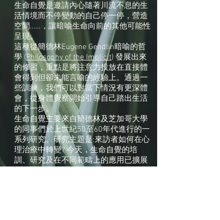
生命自覺是邀請內心隨著川流不息的生
活情境而不停變動的自己停一停，營造
空間……，讓暗喻生命向前的其他可能性
呈現。
這種從簡德林Eugene Gendlin暗喻的哲
學 (
Philosophy of the Implicit
) 發展出來
的修習，重點是將注意力投放在直接體
會得到但卻未能言喻的經驗上。通過一
些訓練，我們可以對當下情況有更深體
會，從身體覺察開始引導自己踏出生活
的下一步。
生命自覺主要來自簡德林及芝加哥大學
的同事們於上世紀50至60年代進行的一
系列研究。研究主題是:來訪者如何在心
理治療中轉變? 今天，生命自覺的培
訓、研究及在不同範疇上的應用已擴展
到很多國家。
參考:
http://www.focusing.org/newcomers.h
tm#what